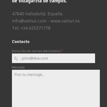
de Villagarcía de campos.
47840 Valladolid, España.
info@valnut.com - www.valnut.es
Tel: +34 625371778
Contacto
Dirección de correo electrónico
*
Mensaje