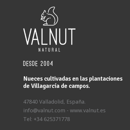
desde 2004
Nueces cultivadas en las plantaciones
de Villagarcía de campos.
47840 Valladolid, España.
info@valnut.com - www.valnut.es
Tel: +34 625371778